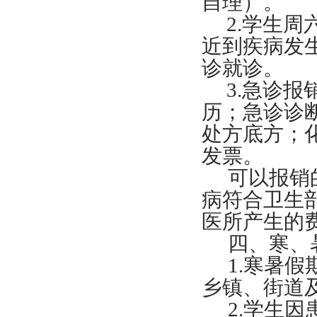
自理）。
2.学生
近到疾病发
诊就诊。
3.急诊
历；急诊诊
处方底方；
发票。
可以报销
病符合卫生
医所产生的
四、寒、
1.寒暑
乡镇、街道
2.学生